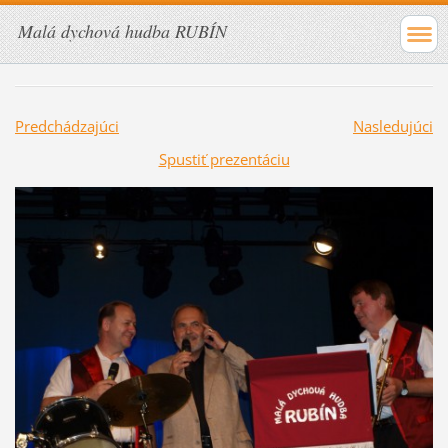
Malá dychová hudba RUBÍN
Predchádzajúci
Nasledujúci
Spustiť prezentáciu