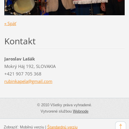
« Späť
Kontakt
Jaroslav Lašák
Mokrý Háj 192, SLOVAKIA
+421 907 705 368
rubinkap
ela@gmai
l.com
© 2010 Všetky práva vyhradené.
Vytvorené službou
Webnode
Zobraziť:
Mobilnú verziu
|
Štandardnú verziu