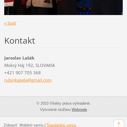
« Späť
Kontakt
Jaroslav Lašák
Mokrý Háj 192, SLOVAKIA
+421 907 705 368
rubinkap
ela@gmai
l.com
© 2010 Všetky práva vyhradené.
Vytvorené službou
Webnode
Zobraziť:
Mobilnú verziu
|
Štandardnú verziu