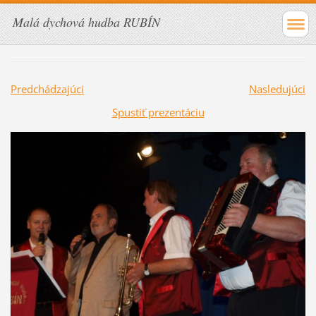
Malá dychová hudba RUBÍN
Predchádzajúci
Nasledujúci
Spustiť prezentáciu