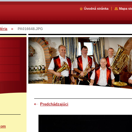
Úvodná stránka
Mapa st
léria
PA016648.JPG
Predchádzajúci
.com