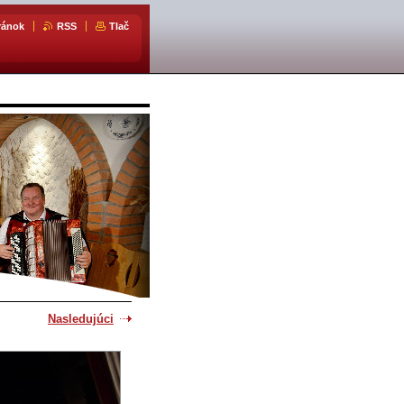
ránok
RSS
Tlač
Nasledujúci