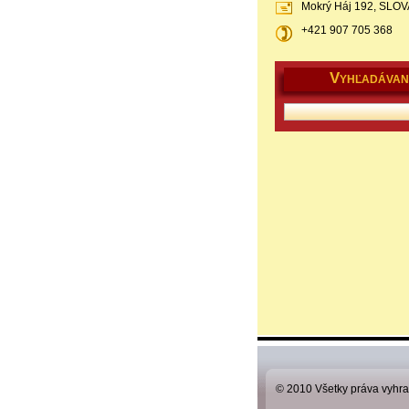
Mokrý Háj 192, SLO
+421 907 705 368
V
YHĽADÁVAN
© 2010 Všetky práva vyhr