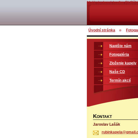
Malá dychová hudba RUBÍN
Úvodní stránka
Fotoga
Napište nám
Fotogaléria
Zloženie kapely
Naše CD
Termín akcií
K
ONTAKT
Jaroslav Lašák
rubinkap
ela@gmai
l