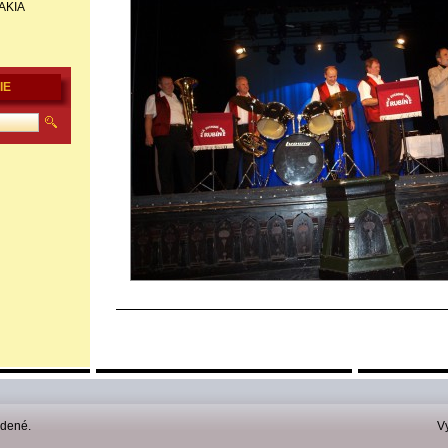
VAKIA
IE
adené.
V