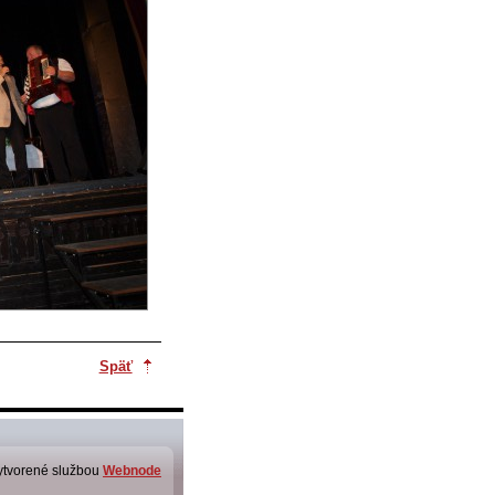
Späť
ytvorené službou
Webnode