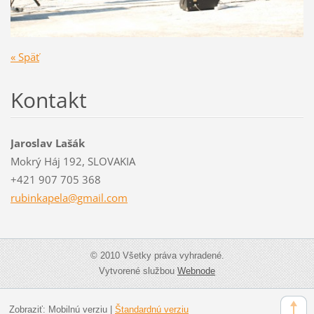
« Späť
Kontakt
Jaroslav Lašák
Mokrý Háj 192, SLOVAKIA
+421 907 705 368
rubinkap
ela@gmai
l.com
© 2010 Všetky práva vyhradené.
Vytvorené službou
Webnode
Zobraziť:
Mobilnú verziu
|
Štandardnú verziu