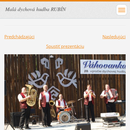
Malá dychová hudba RUBÍN
Predchádzajúci
Nasledujúci
Spustiť prezentáciu