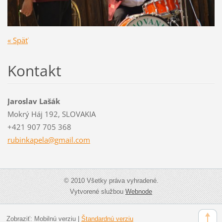
« Späť
Kontakt
Jaroslav Lašák
Mokrý Háj 192, SLOVAKIA
+421 907 705 368
rubinkap
ela@gmai
l.com
© 2010 Všetky práva vyhradené.
Vytvorené službou
Webnode
Zobraziť:
Mobilnú verziu
|
Štandardnú verziu