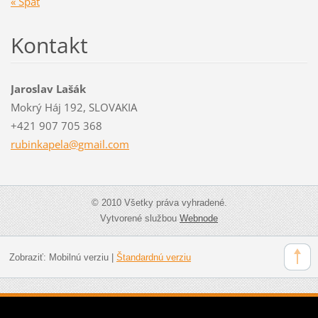
« Späť
Kontakt
Jaroslav Lašák
Mokrý Háj 192, SLOVAKIA
+421 907 705 368
rubinkap
ela@gmai
l.com
© 2010 Všetky práva vyhradené.
Vytvorené službou
Webnode
Zobraziť:
Mobilnú verziu
|
Štandardnú verziu
Design by Jaroslav Lasak