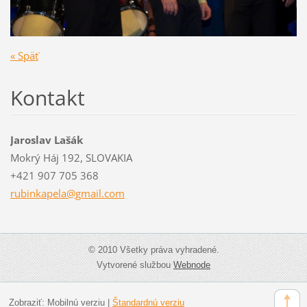
« Späť
Kontakt
Jaroslav Lašák
Mokrý Háj 192, SLOVAKIA
+421 907 705 368
rubinkap
ela@gmai
l.com
© 2010 Všetky práva vyhradené.
Vytvorené službou
Webnode
Zobraziť:
Mobilnú verziu
|
Štandardnú verziu