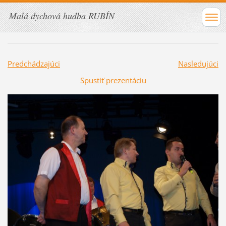
Malá dychová hudba RUBÍN
Predchádzajúci
Nasledujúci
Spustiť prezentáciu